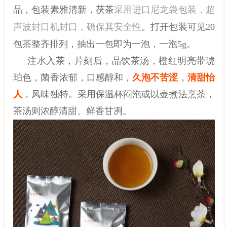
品，包装素雅清新，茯茶
采用进口尼龙袋包装，超
声波封口机封口，确保其安全性
。打开包装可见
20
包茶整齐排列，抽出一包即为一泡，一泡5g。
注水入茶，片刻后，品饮茶汤，橙红明亮带琥
珀色，菌香浓郁，口感醇和，
久泡不苦涩
，
清甜怡
人
，风味独特。采用保温杯闷泡或以壶煮法烹茶，
茶汤则浓醇清甜、鲜香甘冽。