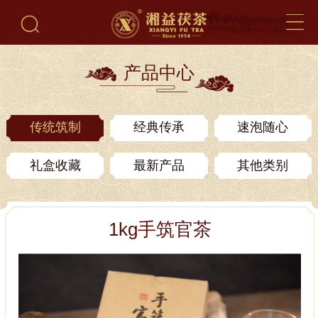
产品中心
传统筑制
经典传承
速泡随心
礼盒收藏
最新产品
其他类别
1kg手筑官茶