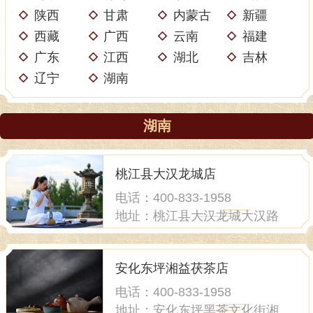
陕西
甘肃
内蒙古
新疆
西藏
广西
云南
福建
广东
江西
湖北
吉林
辽宁
湖南
湖南
桃江县大汉龙城店
电话：400-833-1958
地址：桃江县大汉龙城大汉路
七栋
安化东坪湘益茯茶店
电话：400-833-1958
地址：安化东坪黑茶文化街湘