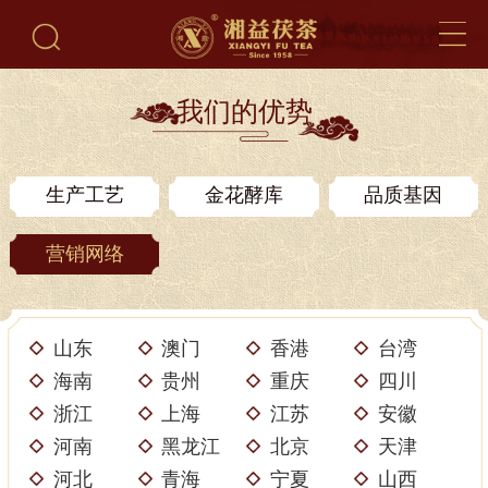
我们的优势
生产工艺
金花酵库
品质基因
营销网络
山东
澳门
香港
台湾
海南
贵州
重庆
四川
浙江
上海
江苏
安徽
河南
黑龙江
北京
天津
河北
青海
宁夏
山西